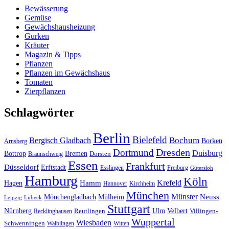
Bewässerung
Gemüse
Gewächshausheizung
Gurken
Kräuter
Magazin & Tipps
Pflanzen
Pflanzen im Gewächshaus
Tomaten
Zierpflanzen
Schlagwörter
Berlin
Bielefeld
Bergisch Gladbach
Bochum
Borken
Arnsberg
Dresden
Dortmund
Duisburg
Bottrop
Bremen
Braunschweig
Dorsten
Essen
Frankfurt
Düsseldorf
Erftstadt
Esslingen
Freiburg
Gütersloh
Hamburg
Köln
Hamm
Krefeld
Hagen
Hannover
Kirchheim
München
Münster
Neuss
Mönchengladbach
Mülheim
Leipzig
Lübeck
Stuttgart
Nürnberg
Ulm
Velbert
Recklinghausen
Reutlingen
Villingen-
Wuppertal
Wiesbaden
Schwenningen
Waiblingen
Witten