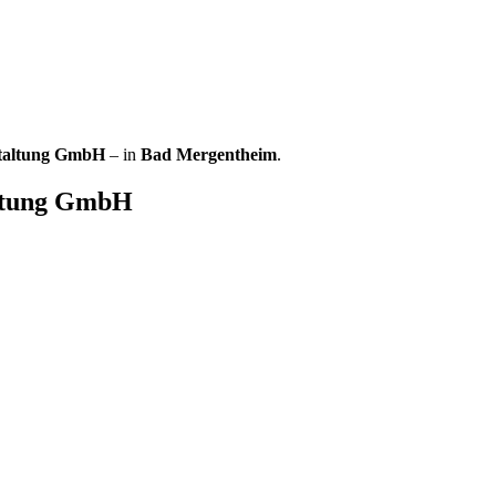
staltung GmbH
– in
Bad Mergentheim
.
ltung GmbH