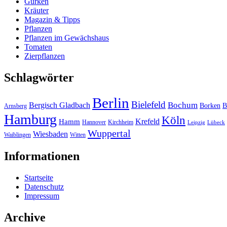
Gurken
Kräuter
Magazin & Tipps
Pflanzen
Pflanzen im Gewächshaus
Tomaten
Zierpflanzen
Schlagwörter
Berlin
Bielefeld
Bergisch Gladbach
Bochum
Borken
B
Arnsberg
Hamburg
Köln
Hamm
Krefeld
Hannover
Kirchheim
Leipzig
Lübeck
Wuppertal
Wiesbaden
Waiblingen
Witten
Informationen
Startseite
Datenschutz
Impressum
Archive