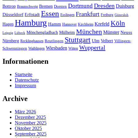
Dresden
Dortmund
Duisburg
Bottrop
Bremen
Braunschweig
Dorsten
Essen
Frankfurt
Düsseldorf
Erftstadt
Esslingen
Freiburg
Gütersloh
Hamburg
Köln
Hamm
Krefeld
Hagen
Hannover
Kirchheim
München
Münster
Neuss
Mönchengladbach
Mülheim
Leipzig
Lübeck
Stuttgart
Nürnberg
Ulm
Velbert
Recklinghausen
Reutlingen
Villingen-
Wuppertal
Wiesbaden
Schwenningen
Waiblingen
Witten
Informationen
Startseite
Datenschutz
Impressum
Archive
März 2026
Dezember 2025
November 2025
Oktober 2025
September 2025