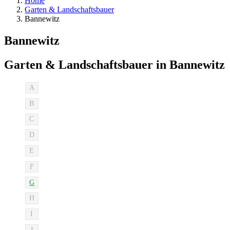
Home
Garten & Landschaftsbauer
Bannewitz
Bannewitz
Garten & Landschaftsbauer in Bannewitz
A
B
C
D
E
F
G
H
I
J