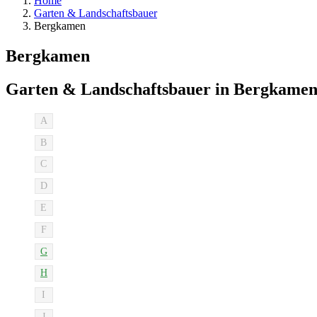
Home
Garten & Landschaftsbauer
Bergkamen
Bergkamen
Garten & Landschaftsbauer in Bergkame
A
B
C
D
E
F
G
H
I
J