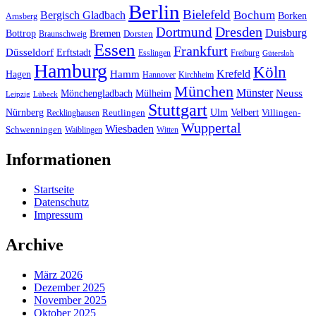
Berlin
Bielefeld
Bergisch Gladbach
Bochum
Borken
Arnsberg
Dresden
Dortmund
Duisburg
Bottrop
Bremen
Braunschweig
Dorsten
Essen
Frankfurt
Düsseldorf
Erftstadt
Esslingen
Freiburg
Gütersloh
Hamburg
Köln
Hamm
Krefeld
Hagen
Hannover
Kirchheim
München
Münster
Neuss
Mönchengladbach
Mülheim
Leipzig
Lübeck
Stuttgart
Nürnberg
Ulm
Velbert
Recklinghausen
Reutlingen
Villingen-
Wuppertal
Wiesbaden
Schwenningen
Waiblingen
Witten
Informationen
Startseite
Datenschutz
Impressum
Archive
März 2026
Dezember 2025
November 2025
Oktober 2025