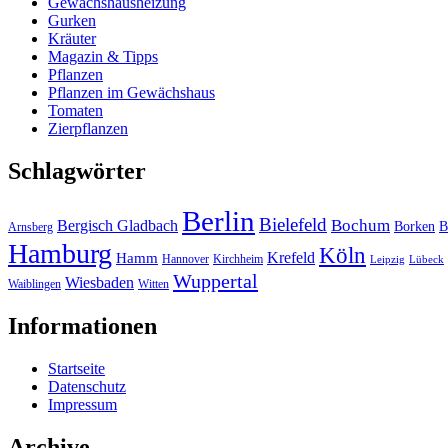
Gewächshausheizung
Gurken
Kräuter
Magazin & Tipps
Pflanzen
Pflanzen im Gewächshaus
Tomaten
Zierpflanzen
Schlagwörter
Berlin
Bielefeld
Bergisch Gladbach
Bochum
Borken
B
Arnsberg
Hamburg
Köln
Hamm
Krefeld
Hannover
Kirchheim
Leipzig
Lübeck
Wuppertal
Wiesbaden
Waiblingen
Witten
Informationen
Startseite
Datenschutz
Impressum
Archive