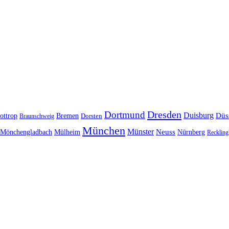
Dresden
Dortmund
Duisburg
Düs
ottrop
Bremen
Braunschweig
Dorsten
München
Münster
Neuss
Nürnberg
Mönchengladbach
Mülheim
Reckling