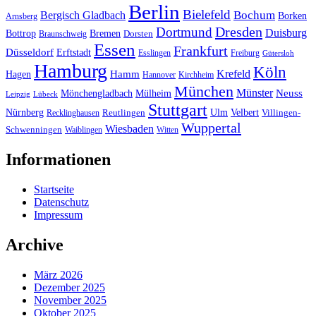
Berlin
Bielefeld
Bergisch Gladbach
Bochum
Borken
Arnsberg
Dresden
Dortmund
Duisburg
Bottrop
Bremen
Braunschweig
Dorsten
Essen
Frankfurt
Düsseldorf
Erftstadt
Esslingen
Freiburg
Gütersloh
Hamburg
Köln
Hamm
Krefeld
Hagen
Hannover
Kirchheim
München
Münster
Neuss
Mönchengladbach
Mülheim
Leipzig
Lübeck
Stuttgart
Nürnberg
Ulm
Velbert
Recklinghausen
Reutlingen
Villingen-
Wuppertal
Wiesbaden
Schwenningen
Waiblingen
Witten
Informationen
Startseite
Datenschutz
Impressum
Archive
März 2026
Dezember 2025
November 2025
Oktober 2025