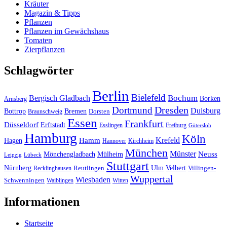
Kräuter
Magazin & Tipps
Pflanzen
Pflanzen im Gewächshaus
Tomaten
Zierpflanzen
Schlagwörter
Berlin
Bielefeld
Bergisch Gladbach
Bochum
Borken
Arnsberg
Dresden
Dortmund
Duisburg
Bottrop
Bremen
Braunschweig
Dorsten
Essen
Frankfurt
Düsseldorf
Erftstadt
Esslingen
Freiburg
Gütersloh
Hamburg
Köln
Hamm
Krefeld
Hagen
Hannover
Kirchheim
München
Münster
Neuss
Mönchengladbach
Mülheim
Leipzig
Lübeck
Stuttgart
Nürnberg
Ulm
Velbert
Recklinghausen
Reutlingen
Villingen-
Wuppertal
Wiesbaden
Schwenningen
Waiblingen
Witten
Informationen
Startseite