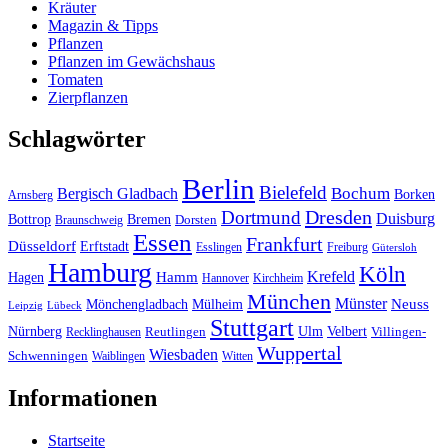
Kräuter
Magazin & Tipps
Pflanzen
Pflanzen im Gewächshaus
Tomaten
Zierpflanzen
Schlagwörter
Berlin
Bielefeld
Bergisch Gladbach
Bochum
Borken
Arnsberg
Dresden
Dortmund
Duisburg
Bottrop
Bremen
Braunschweig
Dorsten
Essen
Frankfurt
Düsseldorf
Erftstadt
Esslingen
Freiburg
Gütersloh
Hamburg
Köln
Hamm
Krefeld
Hagen
Hannover
Kirchheim
München
Münster
Neuss
Mönchengladbach
Mülheim
Leipzig
Lübeck
Stuttgart
Nürnberg
Ulm
Velbert
Recklinghausen
Reutlingen
Villingen-
Wuppertal
Wiesbaden
Schwenningen
Waiblingen
Witten
Informationen
Startseite