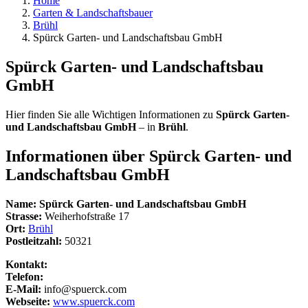
Home
Garten & Landschaftsbauer
Brühl
Spürck Garten- und Landschaftsbau GmbH
Spürck Garten- und Landschaftsbau
GmbH
Hier finden Sie alle Wichtigen Informationen zu
Spürck Garten-
und Landschaftsbau GmbH
– in
Brühl
.
Informationen über
Spürck Garten- und
Landschaftsbau GmbH
Name:
Spürck Garten- und Landschaftsbau GmbH
Strasse:
Weiherhofstraße 17
Ort:
Brühl
Postleitzahl:
50321
Kontakt:
Telefon:
E-Mail:
info@spuerck.com
Webseite:
www.spuerck.com