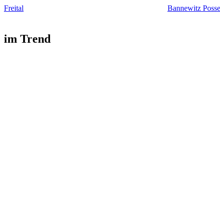
Freital
Bannewitz Posse
im Trend