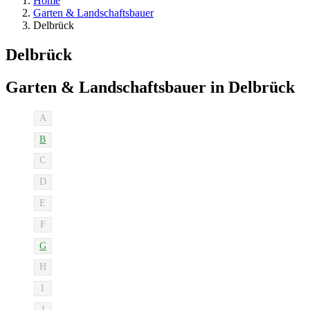
Home
Garten & Landschaftsbauer
Delbrück
Delbrück
Garten & Landschaftsbauer in Delbrück
A
B
C
D
E
F
G
H
I
J