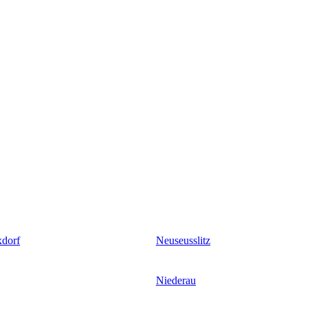
xdorf
Neuseusslitz
Niederau