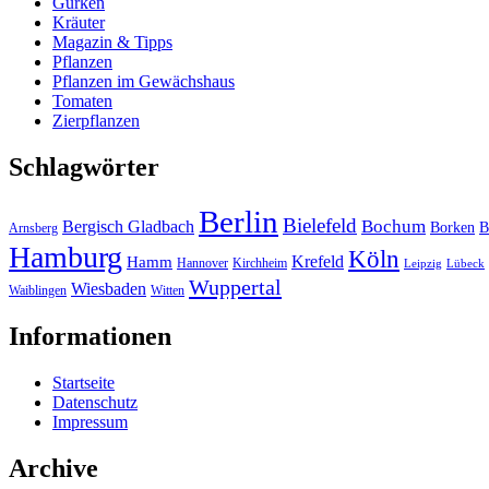
Gurken
Kräuter
Magazin & Tipps
Pflanzen
Pflanzen im Gewächshaus
Tomaten
Zierpflanzen
Schlagwörter
Berlin
Bielefeld
Bergisch Gladbach
Bochum
Borken
B
Arnsberg
Hamburg
Köln
Hamm
Krefeld
Hannover
Kirchheim
Leipzig
Lübeck
Wuppertal
Wiesbaden
Waiblingen
Witten
Informationen
Startseite
Datenschutz
Impressum
Archive