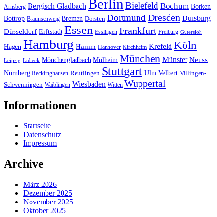
Berlin
Bielefeld
Bergisch Gladbach
Bochum
Borken
Arnsberg
Dresden
Dortmund
Duisburg
Bottrop
Bremen
Braunschweig
Dorsten
Essen
Frankfurt
Düsseldorf
Erftstadt
Esslingen
Freiburg
Gütersloh
Hamburg
Köln
Hamm
Krefeld
Hagen
Hannover
Kirchheim
München
Münster
Neuss
Mönchengladbach
Mülheim
Leipzig
Lübeck
Stuttgart
Nürnberg
Ulm
Velbert
Recklinghausen
Reutlingen
Villingen-
Wuppertal
Wiesbaden
Schwenningen
Waiblingen
Witten
Informationen
Startseite
Datenschutz
Impressum
Archive
März 2026
Dezember 2025
November 2025
Oktober 2025