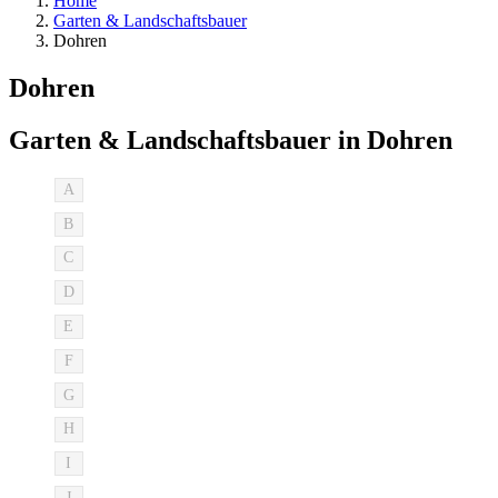
Home
Garten & Landschaftsbauer
Dohren
Dohren
Garten & Landschaftsbauer in Dohren
A
B
C
D
E
F
G
H
I
J