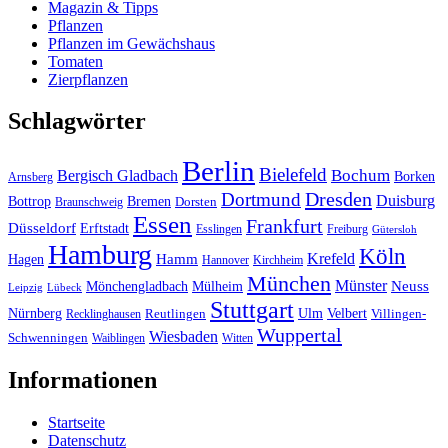
Magazin & Tipps
Pflanzen
Pflanzen im Gewächshaus
Tomaten
Zierpflanzen
Schlagwörter
Berlin
Bielefeld
Bergisch Gladbach
Bochum
Borken
Arnsberg
Dresden
Dortmund
Duisburg
Bottrop
Bremen
Braunschweig
Dorsten
Essen
Frankfurt
Düsseldorf
Erftstadt
Esslingen
Freiburg
Gütersloh
Hamburg
Köln
Hamm
Krefeld
Hagen
Hannover
Kirchheim
München
Münster
Neuss
Mönchengladbach
Mülheim
Leipzig
Lübeck
Stuttgart
Nürnberg
Ulm
Velbert
Recklinghausen
Reutlingen
Villingen-
Wuppertal
Wiesbaden
Schwenningen
Waiblingen
Witten
Informationen
Startseite
Datenschutz