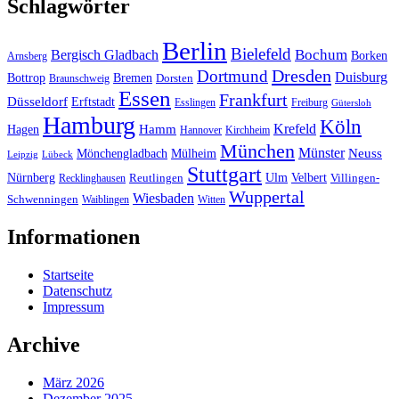
Schlagwörter
Berlin
Bielefeld
Bergisch Gladbach
Bochum
Borken
Arnsberg
Dresden
Dortmund
Duisburg
Bottrop
Bremen
Braunschweig
Dorsten
Essen
Frankfurt
Düsseldorf
Erftstadt
Esslingen
Freiburg
Gütersloh
Hamburg
Köln
Hamm
Krefeld
Hagen
Hannover
Kirchheim
München
Münster
Neuss
Mönchengladbach
Mülheim
Leipzig
Lübeck
Stuttgart
Nürnberg
Ulm
Velbert
Recklinghausen
Reutlingen
Villingen-
Wuppertal
Wiesbaden
Schwenningen
Waiblingen
Witten
Informationen
Startseite
Datenschutz
Impressum
Archive
März 2026
Dezember 2025