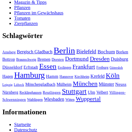
Magazin & Tipps
Pflanzen
Pflanzen im Gewächshaus
Tomaten
Zierpflanzen
Schlagwörter
Berlin
Bielefeld
Bergisch Gladbach
Bochum
Borken
Arnsberg
Dresden
Dortmund
Duisburg
Bottrop
Bremen
Braunschweig
Dorsten
Essen
Frankfurt
Düsseldorf
Erftstadt
Esslingen
Freiburg
Gütersloh
Hamburg
Köln
Hamm
Krefeld
Hagen
Hannover
Kirchheim
München
Münster
Neuss
Mönchengladbach
Mülheim
Leipzig
Lübeck
Stuttgart
Nürnberg
Ulm
Velbert
Recklinghausen
Reutlingen
Villingen-
Wuppertal
Wiesbaden
Schwenningen
Waiblingen
Witten
Informationen
Startseite
Datenschutz