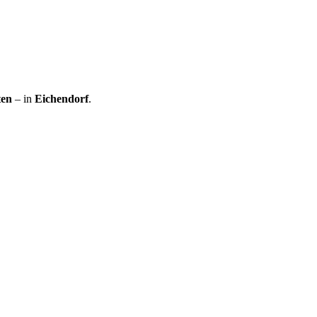
ten
– in
Eichendorf
.