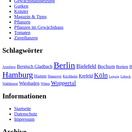
Gewächshausheizung
Gurken
Kräuter
Magazin & Tipps
Pflanzen
Pflanzen im Gewächshaus
Tomaten
Zierpflanzen
Schlagwörter
Berlin
Bielefeld
Bergisch Gladbach
Bochum
Borken
B
Arnsberg
Hamburg
Köln
Hamm
Krefeld
Hannover
Kirchheim
Leipzig
Lübeck
Wuppertal
Wiesbaden
Waiblingen
Witten
Informationen
Startseite
Datenschutz
Impressum
Archive