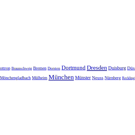
Dresden
Dortmund
Duisburg
Düs
ottrop
Bremen
Braunschweig
Dorsten
München
Münster
Neuss
Nürnberg
Mönchengladbach
Mülheim
Reckling