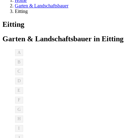
Home
Garten & Landschaftsbauer
Eitting
Eitting
Garten & Landschaftsbauer in Eitting
A
B
C
D
E
F
G
H
I
J