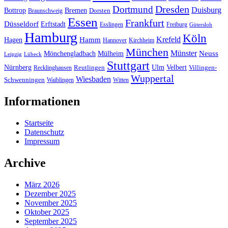
Dresden
Dortmund
Duisburg
Bottrop
Bremen
Braunschweig
Dorsten
Essen
Frankfurt
Düsseldorf
Erftstadt
Esslingen
Freiburg
Gütersloh
Hamburg
Köln
Hamm
Krefeld
Hagen
Hannover
Kirchheim
München
Münster
Neuss
Mönchengladbach
Mülheim
Leipzig
Lübeck
Stuttgart
Nürnberg
Ulm
Velbert
Recklinghausen
Reutlingen
Villingen-
Wuppertal
Wiesbaden
Schwenningen
Waiblingen
Witten
Informationen
Startseite
Datenschutz
Impressum
Archive
März 2026
Dezember 2025
November 2025
Oktober 2025
September 2025