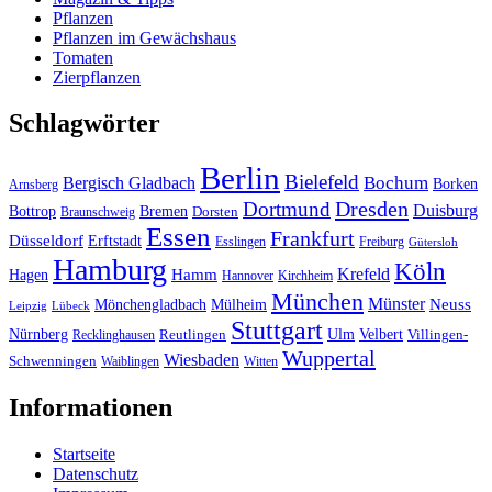
Pflanzen
Pflanzen im Gewächshaus
Tomaten
Zierpflanzen
Schlagwörter
Berlin
Bielefeld
Bergisch Gladbach
Bochum
Borken
Arnsberg
Dresden
Dortmund
Duisburg
Bottrop
Bremen
Braunschweig
Dorsten
Essen
Frankfurt
Düsseldorf
Erftstadt
Esslingen
Freiburg
Gütersloh
Hamburg
Köln
Hamm
Krefeld
Hagen
Hannover
Kirchheim
München
Münster
Neuss
Mönchengladbach
Mülheim
Leipzig
Lübeck
Stuttgart
Nürnberg
Ulm
Velbert
Recklinghausen
Reutlingen
Villingen-
Wuppertal
Wiesbaden
Schwenningen
Waiblingen
Witten
Informationen
Startseite
Datenschutz