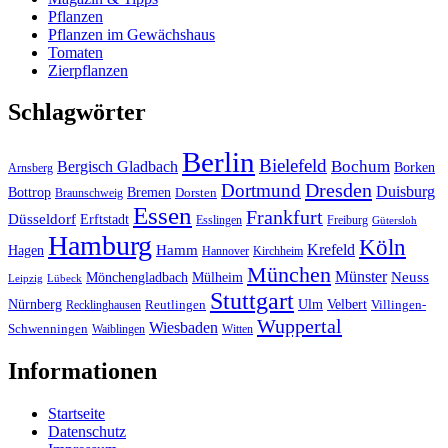
Pflanzen
Pflanzen im Gewächshaus
Tomaten
Zierpflanzen
Schlagwörter
Berlin
Bielefeld
Bergisch Gladbach
Bochum
Borken
Arnsberg
Dresden
Dortmund
Duisburg
Bottrop
Bremen
Braunschweig
Dorsten
Essen
Frankfurt
Düsseldorf
Erftstadt
Esslingen
Freiburg
Gütersloh
Hamburg
Köln
Hamm
Krefeld
Hagen
Hannover
Kirchheim
München
Münster
Neuss
Mönchengladbach
Mülheim
Leipzig
Lübeck
Stuttgart
Nürnberg
Ulm
Velbert
Recklinghausen
Reutlingen
Villingen-
Wuppertal
Wiesbaden
Schwenningen
Waiblingen
Witten
Informationen
Startseite
Datenschutz