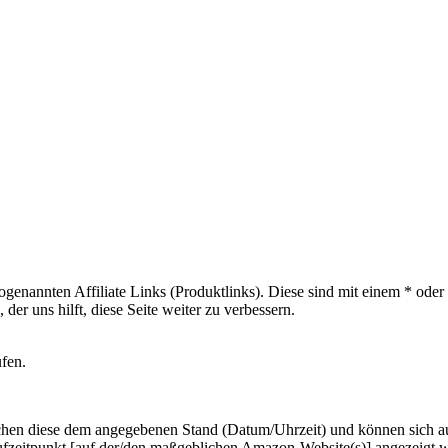
sogenannten Affiliate Links (Produktlinks). Diese sind mit einem * od
er uns hilft, diese Seite weiter zu verbessern.
ufen.
hen diese dem angegebenen Stand (Datum/Uhrzeit) und können sich auf 
ufzeitpunkt [auf der/den maßgeblichen Amazon-Website(s)] angezeigt 