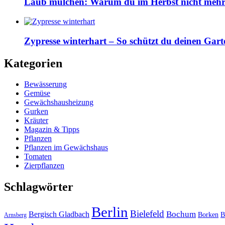
Laub mulchen: Warum du im Herbst nicht mehr z
Zypresse winterhart – So schützt du deinen Gart
Kategorien
Bewässerung
Gemüse
Gewächshausheizung
Gurken
Kräuter
Magazin & Tipps
Pflanzen
Pflanzen im Gewächshaus
Tomaten
Zierpflanzen
Schlagwörter
Berlin
Bielefeld
Bergisch Gladbach
Bochum
Borken
B
Arnsberg