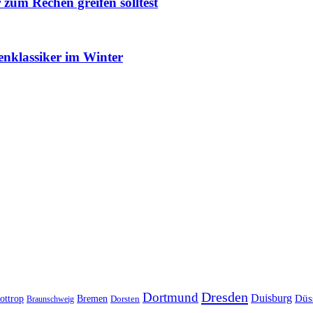
um Rechen greifen solltest
enklassiker im Winter
Dresden
Dortmund
Duisburg
Düs
ottrop
Bremen
Braunschweig
Dorsten