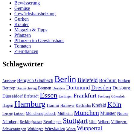
Bewässerung
Gemüse
Gewächshausheizung
Gurken
Kräuter
Magazin & Tipps
Pflanzen
Pflanzen im Gewächshaus
Tomaten
Zierpflanzen
Schlagwörter
Berlin
Bielefeld
Bergisch Gladbach
Bochum
Borken
Arnsberg
Dresden
Dortmund
Duisburg
Bottrop
Bremen
Braunschweig
Dorsten
Essen
Frankfurt
Düsseldorf
Erftstadt
Esslingen
Freiburg
Gütersloh
Hamburg
Köln
Hamm
Krefeld
Hagen
Hannover
Kirchheim
München
Münster
Neuss
Mönchengladbach
Mülheim
Leipzig
Lübeck
Stuttgart
Nürnberg
Ulm
Velbert
Recklinghausen
Reutlingen
Villingen-
Wuppertal
Wiesbaden
Schwenningen
Waiblingen
Witten