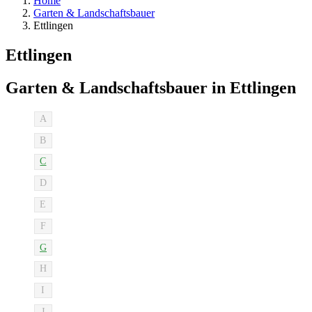
Home
Garten & Landschaftsbauer
Ettlingen
Ettlingen
Garten & Landschaftsbauer in Ettlingen
A
B
C
D
E
F
G
H
I
J