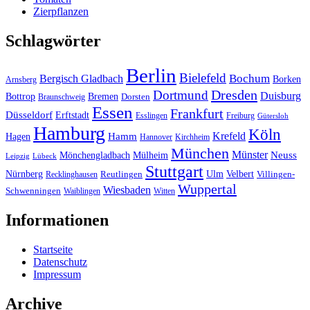
Zierpflanzen
Schlagwörter
Berlin
Bielefeld
Bergisch Gladbach
Bochum
Borken
Arnsberg
Dresden
Dortmund
Duisburg
Bottrop
Bremen
Braunschweig
Dorsten
Essen
Frankfurt
Düsseldorf
Erftstadt
Esslingen
Freiburg
Gütersloh
Hamburg
Köln
Hamm
Krefeld
Hagen
Hannover
Kirchheim
München
Münster
Neuss
Mönchengladbach
Mülheim
Leipzig
Lübeck
Stuttgart
Nürnberg
Ulm
Velbert
Recklinghausen
Reutlingen
Villingen-
Wuppertal
Wiesbaden
Schwenningen
Waiblingen
Witten
Informationen
Startseite
Datenschutz
Impressum
Archive