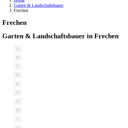
Home
Garten & Landschaftsbauer
Frechen
Frechen
Garten & Landschaftsbauer in Frechen
A
B
C
D
E
F
G
H
I
J