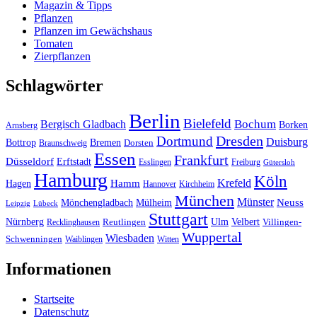
Magazin & Tipps
Pflanzen
Pflanzen im Gewächshaus
Tomaten
Zierpflanzen
Schlagwörter
Berlin
Bielefeld
Bergisch Gladbach
Bochum
Borken
Arnsberg
Dresden
Dortmund
Duisburg
Bottrop
Bremen
Braunschweig
Dorsten
Essen
Frankfurt
Düsseldorf
Erftstadt
Esslingen
Freiburg
Gütersloh
Hamburg
Köln
Hamm
Krefeld
Hagen
Hannover
Kirchheim
München
Münster
Neuss
Mönchengladbach
Mülheim
Leipzig
Lübeck
Stuttgart
Nürnberg
Ulm
Velbert
Recklinghausen
Reutlingen
Villingen-
Wuppertal
Wiesbaden
Schwenningen
Waiblingen
Witten
Informationen
Startseite
Datenschutz