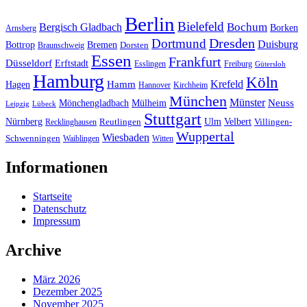
Berlin
Bielefeld
Bergisch Gladbach
Bochum
Borken
Arnsberg
Dresden
Dortmund
Duisburg
Bottrop
Bremen
Braunschweig
Dorsten
Essen
Frankfurt
Düsseldorf
Erftstadt
Esslingen
Freiburg
Gütersloh
Hamburg
Köln
Hamm
Krefeld
Hagen
Hannover
Kirchheim
München
Münster
Neuss
Mönchengladbach
Mülheim
Leipzig
Lübeck
Stuttgart
Nürnberg
Ulm
Velbert
Recklinghausen
Reutlingen
Villingen-
Wuppertal
Wiesbaden
Schwenningen
Waiblingen
Witten
Informationen
Startseite
Datenschutz
Impressum
Archive
März 2026
Dezember 2025
November 2025