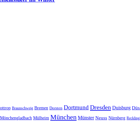
Dresden
Dortmund
Duisburg
Düs
ottrop
Bremen
Braunschweig
Dorsten
München
Münster
Neuss
Nürnberg
Mönchengladbach
Mülheim
Reckling