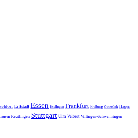
Essen
Frankfurt
seldorf
Erftstadt
Hagen
Esslingen
Freiburg
Gütersloh
Stuttgart
Ulm
Velbert
hausen
Reutlingen
Villingen-Schwenningen