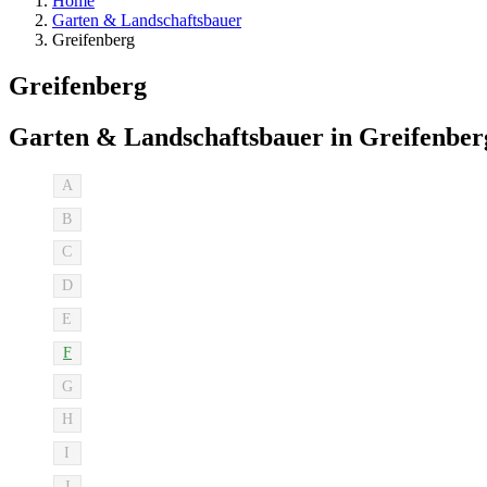
Home
Garten & Landschaftsbauer
Greifenberg
Greifenberg
Garten & Landschaftsbauer in Greifenber
A
B
C
D
E
F
G
H
I
J