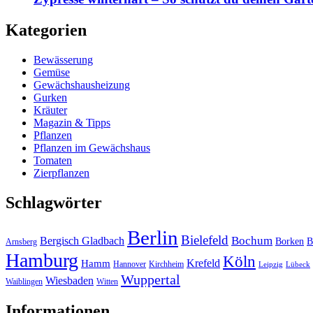
Kategorien
Bewässerung
Gemüse
Gewächshausheizung
Gurken
Kräuter
Magazin & Tipps
Pflanzen
Pflanzen im Gewächshaus
Tomaten
Zierpflanzen
Schlagwörter
Berlin
Bielefeld
Bergisch Gladbach
Bochum
Borken
B
Arnsberg
Hamburg
Köln
Hamm
Krefeld
Hannover
Kirchheim
Leipzig
Lübeck
Wuppertal
Wiesbaden
Waiblingen
Witten
Informationen