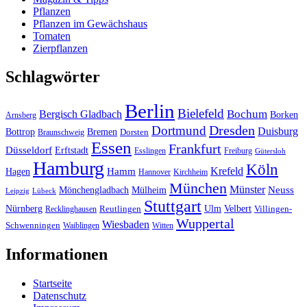
Pflanzen
Pflanzen im Gewächshaus
Tomaten
Zierpflanzen
Schlagwörter
Berlin
Bielefeld
Bergisch Gladbach
Bochum
Borken
Arnsberg
Dresden
Dortmund
Duisburg
Bottrop
Bremen
Braunschweig
Dorsten
Essen
Frankfurt
Düsseldorf
Erftstadt
Esslingen
Freiburg
Gütersloh
Hamburg
Köln
Hamm
Krefeld
Hagen
Hannover
Kirchheim
München
Münster
Neuss
Mönchengladbach
Mülheim
Leipzig
Lübeck
Stuttgart
Nürnberg
Ulm
Velbert
Recklinghausen
Reutlingen
Villingen-
Wuppertal
Wiesbaden
Schwenningen
Waiblingen
Witten
Informationen
Startseite
Datenschutz