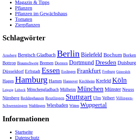
Magazin & Tipps
Pflanzen
Pflanzen im Gewächshaus
Tomaten
Zierpflanzen
Schlagwörter
Berlin
Bielefeld
Bergisch Gladbach
Bochum
Borken
Arnsberg
Dresden
Dortmund
Duisburg
Bottrop
Bremen
Braunschweig
Dorsten
Essen
Frankfurt
Düsseldorf
Erftstadt
Esslingen
Freiburg
Gütersloh
Hamburg
Köln
Hamm
Krefeld
Hagen
Hannover
Kirchheim
München
Münster
Neuss
Mönchengladbach
Mülheim
Leipzig
Lübeck
Stuttgart
Nürnberg
Ulm
Velbert
Recklinghausen
Reutlingen
Villingen-
Wuppertal
Wiesbaden
Schwenningen
Waiblingen
Witten
Informationen
Startseite
Datenschutz