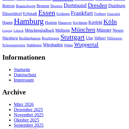
Dresden
Dortmund
Duisburg
Bottrop
Bremen
Braunschweig
Dorsten
Essen
Frankfurt
Düsseldorf
Erftstadt
Esslingen
Freiburg
Gütersloh
Hamburg
Köln
Hamm
Krefeld
Hagen
Hannover
Kirchheim
München
Münster
Neuss
Mönchengladbach
Mülheim
Leipzig
Lübeck
Stuttgart
Nürnberg
Ulm
Velbert
Recklinghausen
Reutlingen
Villingen-
Wuppertal
Wiesbaden
Schwenningen
Waiblingen
Witten
Informationen
Startseite
Datenschutz
Impressum
Archive
März 2026
Dezember 2025
November 2025
Oktober 2025
September 2025