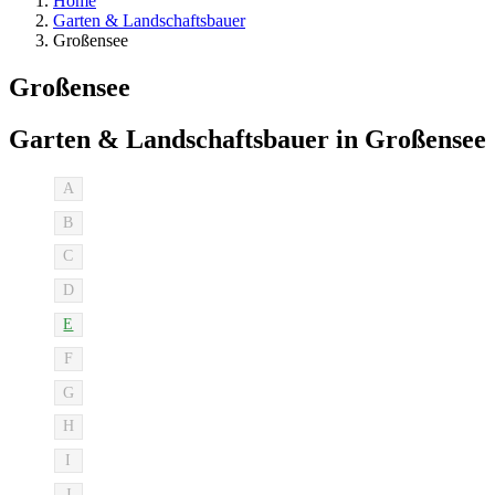
Home
Garten & Landschaftsbauer
Großensee
Großensee
Garten & Landschaftsbauer in Großensee
A
B
C
D
E
F
G
H
I
J