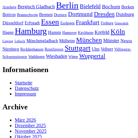
Berlin
Bielefeld
Bergisch Gladbach
Bochum
Borken
Arnsberg
Dresden
Dortmund
Duisburg
Bottrop
Bremen
Braunschweig
Dorsten
Essen
Frankfurt
Düsseldorf
Erftstadt
Esslingen
Freiburg
Gütersloh
Hamburg
Köln
Hamm
Krefeld
Hagen
Hannover
Kirchheim
München
Münster
Neuss
Mönchengladbach
Mülheim
Leipzig
Lübeck
Stuttgart
Nürnberg
Ulm
Velbert
Recklinghausen
Reutlingen
Villingen-
Wuppertal
Wiesbaden
Schwenningen
Waiblingen
Witten
Informationen
Startseite
Datenschutz
Impressum
Archive
März 2026
Dezember 2025
November 2025
Oktober 2025