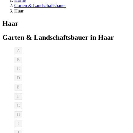
Home
Garten & Landschaftsbauer
Haar
Haar
Garten & Landschaftsbauer in Haar
A
B
C
D
E
F
G
H
I
J