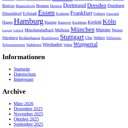
Dresden
Dortmund
Duisburg
Bottrop
Bremen
Braunschweig
Dorsten
Essen
Frankfurt
Düsseldorf
Erftstadt
Esslingen
Freiburg
Gütersloh
Hamburg
Köln
Hamm
Krefeld
Hagen
Hannover
Kirchheim
München
Münster
Neuss
Mönchengladbach
Mülheim
Leipzig
Lübeck
Stuttgart
Nürnberg
Ulm
Velbert
Recklinghausen
Reutlingen
Villingen-
Wuppertal
Wiesbaden
Schwenningen
Waiblingen
Witten
Informationen
Startseite
Datenschutz
Impressum
Archive
März 2026
Dezember 2025
November 2025
Oktober 2025
September 2025