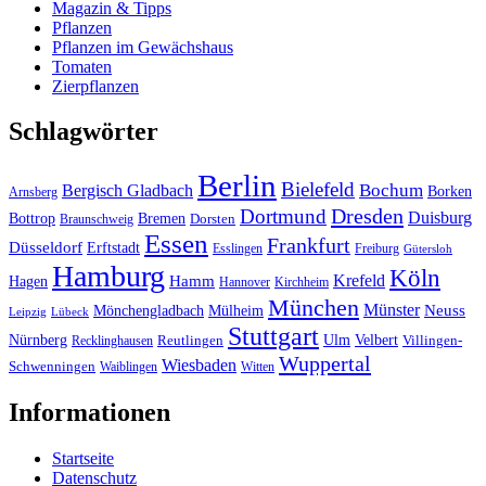
Magazin & Tipps
Pflanzen
Pflanzen im Gewächshaus
Tomaten
Zierpflanzen
Schlagwörter
Berlin
Bielefeld
Bergisch Gladbach
Bochum
Borken
Arnsberg
Dresden
Dortmund
Duisburg
Bottrop
Bremen
Braunschweig
Dorsten
Essen
Frankfurt
Düsseldorf
Erftstadt
Esslingen
Freiburg
Gütersloh
Hamburg
Köln
Hamm
Krefeld
Hagen
Hannover
Kirchheim
München
Münster
Neuss
Mönchengladbach
Mülheim
Leipzig
Lübeck
Stuttgart
Nürnberg
Ulm
Velbert
Recklinghausen
Reutlingen
Villingen-
Wuppertal
Wiesbaden
Schwenningen
Waiblingen
Witten
Informationen
Startseite
Datenschutz