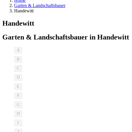
Home
Garten & Landschaftsbauer
Handewitt
Handewitt
Garten & Landschaftsbauer in Handewitt
A
B
C
D
E
F
G
H
I
J