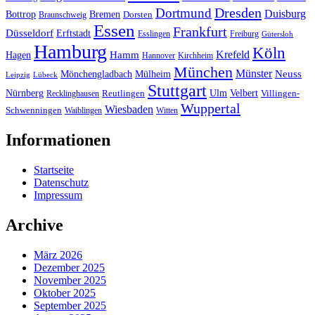
Dresden
Dortmund
Duisburg
Bottrop
Bremen
Braunschweig
Dorsten
Essen
Frankfurt
Düsseldorf
Erftstadt
Esslingen
Freiburg
Gütersloh
Hamburg
Köln
Hamm
Krefeld
Hagen
Hannover
Kirchheim
München
Münster
Neuss
Mönchengladbach
Mülheim
Leipzig
Lübeck
Stuttgart
Nürnberg
Ulm
Velbert
Recklinghausen
Reutlingen
Villingen-
Wuppertal
Wiesbaden
Schwenningen
Waiblingen
Witten
Informationen
Startseite
Datenschutz
Impressum
Archive
März 2026
Dezember 2025
November 2025
Oktober 2025
September 2025