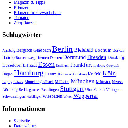
Magazin & Tipps
Pflanzen
Pflanzen im Gewächshaus
Tomaten
Zierpflanzen
Schlagwörter
Berlin
Bielefeld
Bergisch Gladbach
Bochum
Borken
Arnsberg
Dresden
Dortmund
Duisburg
Bottrop
Bremen
Braunschweig
Dorsten
Essen
Frankfurt
Düsseldorf
Erftstadt
Esslingen
Freiburg
Gütersloh
Hamburg
Köln
Hamm
Krefeld
Hagen
Hannover
Kirchheim
München
Münster
Neuss
Mönchengladbach
Mülheim
Leipzig
Lübeck
Stuttgart
Nürnberg
Ulm
Velbert
Recklinghausen
Reutlingen
Villingen-
Wuppertal
Wiesbaden
Schwenningen
Waiblingen
Witten
Informationen
Startseite
Datenschutz