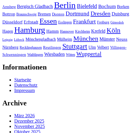
Berlin
Bielefeld
Bergisch Gladbach
Bochum
Borken
Arnsberg
Dresden
Dortmund
Duisburg
Bottrop
Bremen
Braunschweig
Dorsten
Essen
Frankfurt
Düsseldorf
Erftstadt
Esslingen
Freiburg
Gütersloh
Hamburg
Köln
Hamm
Krefeld
Hagen
Hannover
Kirchheim
München
Münster
Neuss
Mönchengladbach
Mülheim
Leipzig
Lübeck
Stuttgart
Nürnberg
Ulm
Velbert
Recklinghausen
Reutlingen
Villingen-
Wuppertal
Wiesbaden
Schwenningen
Waiblingen
Witten
Informationen
Startseite
Datenschutz
Impressum
Archive
März 2026
Dezember 2025
November 2025
Oktober 2025