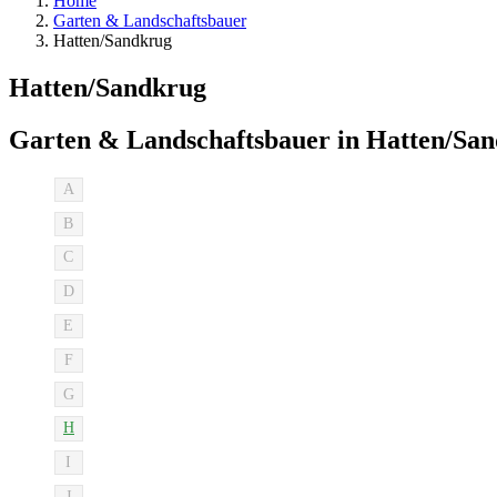
Home
Garten & Landschaftsbauer
Hatten/Sandkrug
Hatten/Sandkrug
Garten & Landschaftsbauer in Hatten/Sa
A
B
C
D
E
F
G
H
I
J