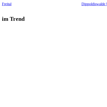
Freital
Dippoldiswalde 
im Trend