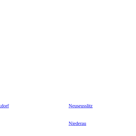
xdorf
Neuseusslitz
Niederau