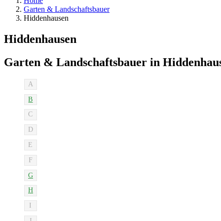
Home
Garten & Landschaftsbauer
Hiddenhausen
Hiddenhausen
Garten & Landschaftsbauer in Hiddenhau
A
B
C
D
E
F
G
H
I
J