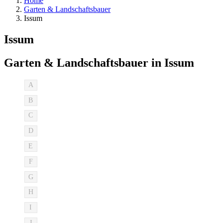
Home
Garten & Landschaftsbauer
Issum
Issum
Garten & Landschaftsbauer in Issum
A
B
C
D
E
F
G
H
I
J