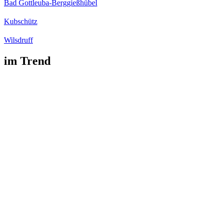
Bad Gottleuba-Berggießhübel
Kubschütz
Wilsdruff
im Trend