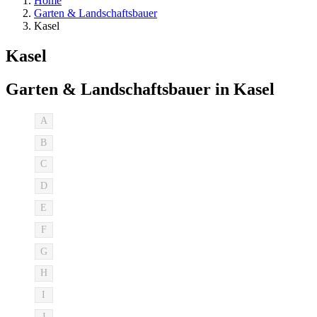
Home
Garten & Landschaftsbauer
Kasel
Kasel
Garten & Landschaftsbauer in Kasel
A
B
C
D
E
F
G
H
I
J