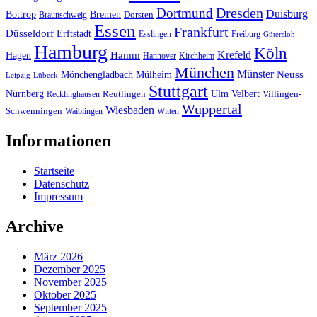
Dresden
Dortmund
Duisburg
Bottrop
Bremen
Braunschweig
Dorsten
Essen
Frankfurt
Düsseldorf
Erftstadt
Esslingen
Freiburg
Gütersloh
Hamburg
Köln
Hamm
Krefeld
Hagen
Hannover
Kirchheim
München
Münster
Neuss
Mönchengladbach
Mülheim
Leipzig
Lübeck
Stuttgart
Nürnberg
Ulm
Velbert
Recklinghausen
Reutlingen
Villingen-
Wuppertal
Wiesbaden
Schwenningen
Waiblingen
Witten
Informationen
Startseite
Datenschutz
Impressum
Archive
März 2026
Dezember 2025
November 2025
Oktober 2025
September 2025