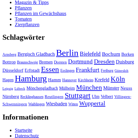
Magazin & Tipps
Pflanzen
Pflanzen im Gewächshaus
Tomaten
Zierpflanzen
Schlagwörter
Berlin
Bielefeld
Bergisch Gladbach
Bochum
Borken
Arnsberg
Dresden
Dortmund
Duisburg
Bottrop
Bremen
Braunschweig
Dorsten
Essen
Frankfurt
Düsseldorf
Erftstadt
Esslingen
Freiburg
Gütersloh
Hamburg
Köln
Hamm
Krefeld
Hagen
Hannover
Kirchheim
München
Münster
Neuss
Mönchengladbach
Mülheim
Leipzig
Lübeck
Stuttgart
Nürnberg
Ulm
Velbert
Recklinghausen
Reutlingen
Villingen-
Wuppertal
Wiesbaden
Schwenningen
Waiblingen
Witten
Informationen
Startseite
Datenschutz