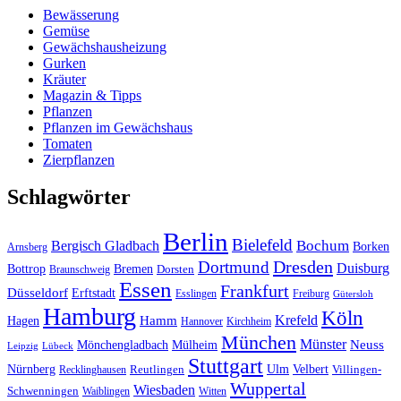
Bewässerung
Gemüse
Gewächshausheizung
Gurken
Kräuter
Magazin & Tipps
Pflanzen
Pflanzen im Gewächshaus
Tomaten
Zierpflanzen
Schlagwörter
Berlin
Bielefeld
Bergisch Gladbach
Bochum
Borken
Arnsberg
Dresden
Dortmund
Duisburg
Bottrop
Bremen
Braunschweig
Dorsten
Essen
Frankfurt
Düsseldorf
Erftstadt
Esslingen
Freiburg
Gütersloh
Hamburg
Köln
Hamm
Krefeld
Hagen
Hannover
Kirchheim
München
Münster
Neuss
Mönchengladbach
Mülheim
Leipzig
Lübeck
Stuttgart
Nürnberg
Ulm
Velbert
Recklinghausen
Reutlingen
Villingen-
Wuppertal
Wiesbaden
Schwenningen
Waiblingen
Witten