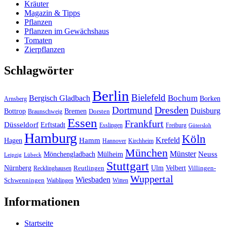
Kräuter
Magazin & Tipps
Pflanzen
Pflanzen im Gewächshaus
Tomaten
Zierpflanzen
Schlagwörter
Berlin
Bielefeld
Bergisch Gladbach
Bochum
Borken
Arnsberg
Dresden
Dortmund
Duisburg
Bottrop
Bremen
Braunschweig
Dorsten
Essen
Frankfurt
Düsseldorf
Erftstadt
Esslingen
Freiburg
Gütersloh
Hamburg
Köln
Hamm
Krefeld
Hagen
Hannover
Kirchheim
München
Münster
Neuss
Mönchengladbach
Mülheim
Leipzig
Lübeck
Stuttgart
Nürnberg
Ulm
Velbert
Recklinghausen
Reutlingen
Villingen-
Wuppertal
Wiesbaden
Schwenningen
Waiblingen
Witten
Informationen
Startseite