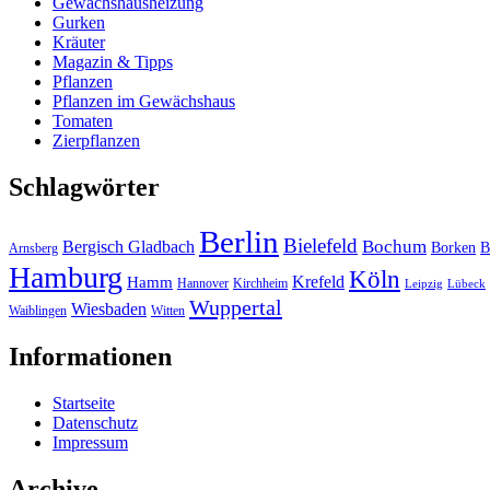
Gewächshausheizung
Gurken
Kräuter
Magazin & Tipps
Pflanzen
Pflanzen im Gewächshaus
Tomaten
Zierpflanzen
Schlagwörter
Berlin
Bielefeld
Bergisch Gladbach
Bochum
Borken
B
Arnsberg
Hamburg
Köln
Hamm
Krefeld
Hannover
Kirchheim
Leipzig
Lübeck
Wuppertal
Wiesbaden
Waiblingen
Witten
Informationen
Startseite
Datenschutz
Impressum
Archive