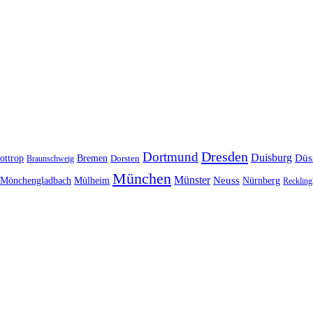
Dresden
Dortmund
Duisburg
Düs
ottrop
Bremen
Braunschweig
Dorsten
München
Münster
Neuss
Nürnberg
Mönchengladbach
Mülheim
Reckling