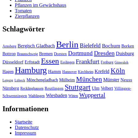
Pflanzen im Gewächshaus
Tomaten
Zierpflanzen
Schlagwörter
Berlin
Bielefeld
Bergisch Gladbach
Bochum
Borken
Arnsberg
Dresden
Dortmund
Duisburg
Bottrop
Bremen
Braunschweig
Dorsten
Essen
Frankfurt
Düsseldorf
Erftstadt
Esslingen
Freiburg
Gütersloh
Hamburg
Köln
Hamm
Krefeld
Hagen
Hannover
Kirchheim
München
Münster
Neuss
Mönchengladbach
Mülheim
Leipzig
Lübeck
Stuttgart
Nürnberg
Ulm
Velbert
Recklinghausen
Reutlingen
Villingen-
Wuppertal
Wiesbaden
Schwenningen
Waiblingen
Witten
Informationen
Startseite
Datenschutz
Impressum