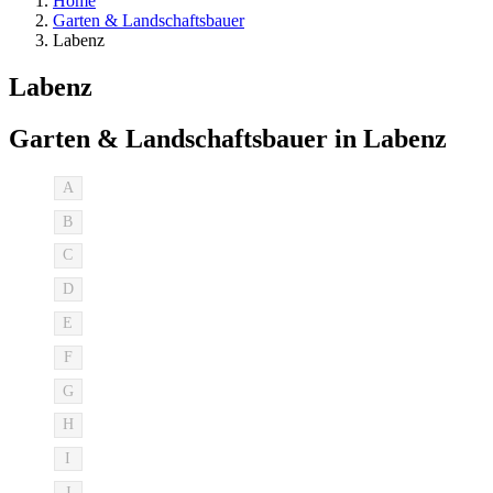
Home
Garten & Landschaftsbauer
Labenz
Labenz
Garten & Landschaftsbauer in Labenz
A
B
C
D
E
F
G
H
I
J