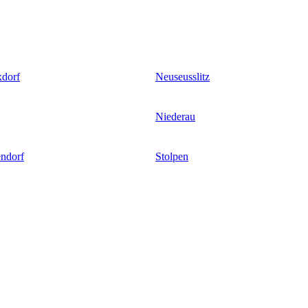
xdorf
Neuseusslitz
Niederau
ndorf
Stolpen