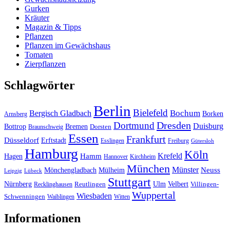
Gurken
Kräuter
Magazin & Tipps
Pflanzen
Pflanzen im Gewächshaus
Tomaten
Zierpflanzen
Schlagwörter
Berlin
Bielefeld
Bergisch Gladbach
Bochum
Borken
Arnsberg
Dresden
Dortmund
Duisburg
Bottrop
Bremen
Braunschweig
Dorsten
Essen
Frankfurt
Düsseldorf
Erftstadt
Esslingen
Freiburg
Gütersloh
Hamburg
Köln
Hamm
Krefeld
Hagen
Hannover
Kirchheim
München
Münster
Neuss
Mönchengladbach
Mülheim
Leipzig
Lübeck
Stuttgart
Nürnberg
Ulm
Velbert
Recklinghausen
Reutlingen
Villingen-
Wuppertal
Wiesbaden
Schwenningen
Waiblingen
Witten
Informationen