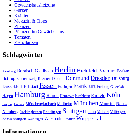
Gewächshausheizung
Gurken
Kräuter
Magazin & Tipps
Pflanzen
Pflanzen im Gewächshaus
Tomaten
Zierpflanzen
Schlagwörter
Berlin
Bielefeld
Bergisch Gladbach
Bochum
Borken
Arnsberg
Dresden
Dortmund
Duisburg
Bottrop
Bremen
Braunschweig
Dorsten
Essen
Frankfurt
Düsseldorf
Erftstadt
Esslingen
Freiburg
Gütersloh
Hamburg
Köln
Hamm
Krefeld
Hagen
Hannover
Kirchheim
München
Münster
Neuss
Mönchengladbach
Mülheim
Leipzig
Lübeck
Stuttgart
Nürnberg
Ulm
Velbert
Recklinghausen
Reutlingen
Villingen-
Wuppertal
Wiesbaden
Schwenningen
Waiblingen
Witten
Informationen