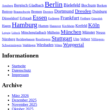
Berlin
Bielefeld
Bergisch Gladbach
Bochum
Borken
Arnsberg
Dresden
Dortmund
Duisburg
Bottrop
Bremen
Braunschweig
Dorsten
Essen
Frankfurt
Düsseldorf
Erftstadt
Esslingen
Freiburg
Gütersloh
Hamburg
Köln
Hamm
Krefeld
Hagen
Hannover
Kirchheim
München
Münster
Neuss
Mönchengladbach
Mülheim
Leipzig
Lübeck
Stuttgart
Nürnberg
Ulm
Velbert
Recklinghausen
Reutlingen
Villingen-
Wuppertal
Wiesbaden
Schwenningen
Waiblingen
Witten
Informationen
Startseite
Datenschutz
Impressum
Archive
März 2026
Dezember 2025
November 2025
Oktober 2025