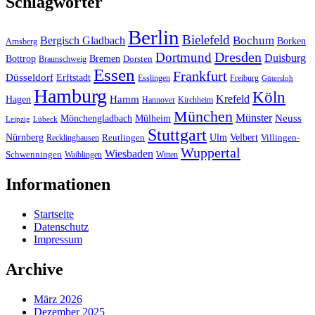
Schlagwörter
Berlin
Bielefeld
Bergisch Gladbach
Bochum
Borken
Arnsberg
Dresden
Dortmund
Duisburg
Bottrop
Bremen
Braunschweig
Dorsten
Essen
Frankfurt
Düsseldorf
Erftstadt
Esslingen
Freiburg
Gütersloh
Hamburg
Köln
Hamm
Krefeld
Hagen
Hannover
Kirchheim
München
Münster
Neuss
Mönchengladbach
Mülheim
Leipzig
Lübeck
Stuttgart
Nürnberg
Ulm
Velbert
Recklinghausen
Reutlingen
Villingen-
Wuppertal
Wiesbaden
Schwenningen
Waiblingen
Witten
Informationen
Startseite
Datenschutz
Impressum
Archive
März 2026
Dezember 2025