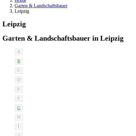
Home
Garten & Landschaftsbauer
Leipzig
Leipzig
Garten & Landschaftsbauer in Leipzig
A
B
C
D
E
F
G
H
I
J