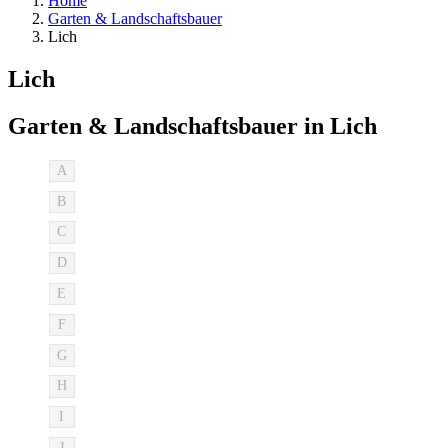
Home
Garten & Landschaftsbauer
Lich
Lich
Garten & Landschaftsbauer in Lich
A
B
C
D
E
F
G
H
I
J