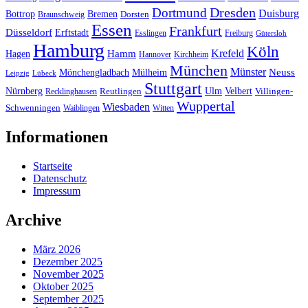
Dresden
Dortmund
Duisburg
Bottrop
Bremen
Braunschweig
Dorsten
Essen
Frankfurt
Düsseldorf
Erftstadt
Esslingen
Freiburg
Gütersloh
Hamburg
Köln
Hamm
Krefeld
Hagen
Hannover
Kirchheim
München
Münster
Neuss
Mönchengladbach
Mülheim
Leipzig
Lübeck
Stuttgart
Nürnberg
Ulm
Velbert
Recklinghausen
Reutlingen
Villingen-
Wuppertal
Wiesbaden
Schwenningen
Waiblingen
Witten
Informationen
Startseite
Datenschutz
Impressum
Archive
März 2026
Dezember 2025
November 2025
Oktober 2025
September 2025