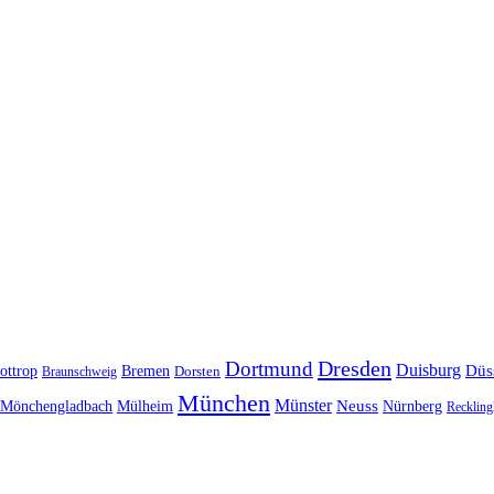
Dresden
Dortmund
Duisburg
Düs
ottrop
Bremen
Braunschweig
Dorsten
München
Münster
Neuss
Nürnberg
Mönchengladbach
Mülheim
Reckling