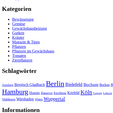
Kategorien
Bewässerung
Gemüse
Gewächshausheizung
Gurken
Kräuter
Magazin & Tipps
Pflanzen
Pflanzen im Gewächshaus
Tomaten
Zierpflanzen
Schlagwörter
Berlin
Bielefeld
Bergisch Gladbach
Bochum
Borken
B
Arnsberg
Hamburg
Köln
Hamm
Krefeld
Hannover
Kirchheim
Leipzig
Lübeck
Wuppertal
Wiesbaden
Waiblingen
Witten
Informationen