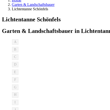
Home
Garten & Landschaftsbauer
Lichtentanne Schönfels
Lichtentanne Schönfels
Garten & Landschaftsbauer in Lichtentann
A
B
C
D
E
F
G
H
I
J